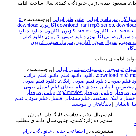
دان: مسعود اطیابی ژانر: خانوادگی، کمدی سال ساخت: ادامه
انوادگی
,
سریالهای ایرانی
,
طنز
,
طنز ایرانی
|
برچسب‌شده
dl
download
,
download irani mp3 series
,
download
,
irani series
,
series اکازیون
,
اکازیون
,
دانلود
,
دانلود
لود سریال صوتی اکازیون
,
دانلود صوتی اکازیون
,
دانلود فیلم
رت صوتی
,
سریال صوتی اکازیون
,
سریال صوتی اکازیون
تولید: ادامه ی مطلب
مهای توضیح دار
,
فیلمهای سینمایی ایرانی
|
برچسب‌شده
download mp3 mo
,
دانلود
,
دانلود فیلم
,
دانلود فیلم ایرانی
,
ود فیلم صوتی
,
دانلود فیلم صوتی رایگان
,
دانلود فیلم صوتی
م مخصوص نابینایان
,
صدای فیلم
,
صدای فیلم فسیل
,
صوتی
 توضیحدار
,
فیلم توضیحدار mp3movies
,
فیلم توضیحدار
 فسیل با لینک مستقیم
,
فیلم سینمایی فسیل
,
فیلم صوتی
,
فیلم
نا
,
نابینایان
|
دیدگاه‌تان را بنویسید:
نام سریال: دفتر یادداشت کارگردان: کیارش
اسدی‌زاده ژانر: کمدی، جنایی سال ادامه ی مطلب
منتشرشده در
اجتماعی
,
جنایی
,
خانوادگی
,
درام
,