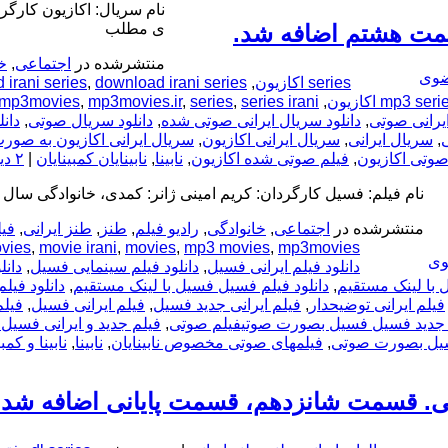
نام سریال: اکازیون کارگر
سمت هشتم اضافه شد.
ی مطلب
منتشرشده در
اجتماعی
,
خ
ضوی
series اکازیون
,
download irani series اکازیون
,
 irani series
mp3 seri
,
series irani اکازیون
,
series
,
mp3movies.ir
,
mp3movies
ایرانی صوتی
,
دانلود سریال ایرانی صوتی شده
,
دانلود سریال صوتی
,
دان
,
سریال ایرانی
,
سریال ایرانی اکازیون
,
سریال ایرانی اکازیون به صو
صوتی اکازیون
,
فیلم صوتی شده اکازیون
,
نابینا
,
نابینایان کمبینایان
|
۲ دیدگاه
نام فیلم: فسیل کارگردان: کریم امینی ژانر: کمدی، خانوادگی سال 
منتشرشده در
اجتماعی
,
خانوادگی
,
رادیو فیلم
,
طنز
,
طنز ایرانی
,
فیل
vies
,
movie irani
,
movies
,
mp3 movies
,
mp3movies
وی
دانلود فیلم ایرانی فسیل
,
دانلود فیلم سینمایی فسیل
,
دانل
ل با لینک مستقیم
,
دانلود فیلم فسیل فسیل با لینک مستقیم
,
دانلود فیل
فیلم ایرانی توضیحدار
,
فیلم ایرانی جدید فسیل
,
فیلم ایرانی فسیل
,
فیلم
 جدید فسیل فسیل بصورت صوتیفیلم صوتی
,
فیلم جدید و ایرانی فسیل
یل بصورت صوتی
,
فیلمهای صوتی مخصوص نابینایان
,
نابینا
,
نابینا و کمبی
ی. قسمت شانزدهم، قسمت پایانی اضافه شد.