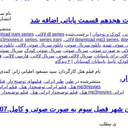
مت هجدهم قسمت پایانی اضافه شد
انتشار
منتشر
نی
,
کودک و نوجوان
|
برچسب‌شده
dl series لالائی
,
load irani series
dow
,
download mp3 series
,
series irani لالائی
,
series
,
p3movies.ir
انی صوتی شده
,
دانلود سریال صوتی
,
دانلود سریال صوتی لالائی
,
دانلود س
الائی به صورت صوتی
,
سریال صوتی
,
سریال صوتی کودک
,
سریال صوتی 
ائی برای نابینایان
,
سریال لالائی صوتی
,
سریال لالایی
,
فارسی لالایی
,
ف
 کودک
,
نابینا
,
نابینایان کمبینایان
|
۲ دیدگاه
نام فیلم هتل کارگردان: سید مسعود اطیابی ژانر: کمدی
ر.
منتشرشده در
طنز
,
طنز ایرانی
,
فیلمهای توضیح دار
,
فیل
mp3movies هتل
,
فیلم ایرانی توضیحدار هتل
,
فیلم ایرا
ایرانی mp3movies هتل
,
فیلم توضیحدار ایرانی هتل
,
فیلم توضیحدار 
 سوم به صورت صوتی و کامل.107 قسمت کامل اضافه شد
ی مطلب