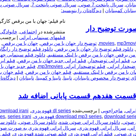
,
سریال پایتخت 7 صوتی
,
سریال صوتی پایتخت 7
,
سریال صوتی پایتخت 7 مخصوص
بینایان کمبینایان
|
دیدگاه‌تان را بنویسید:
نام فیلم: جهان با من برقص کار
صورت توضیح دار
منتشرشده در
اجتماعی
,
خانوادگی
فیلمهای سینمایی ایرانی
|
برچسب‌
mp3mov
,
movies
,
توضیح دار جهان با من برقص
,
جهان با من برقص
,
,
دانلود فیلم توضیح دار جهان با من برقص
,
دانلود فیلم توضیح دار رایگا
ا من برقص جهان با من برقص با لینک مستقیم
,
دانلود فیلم سینمایی جه
ی
,
فیلم ایرانی توضیحدار
,
فیلم ایرانی جدید جهان با من برقص
,
فیلم ایر
ضیحدار ایرانی
,
فیلم توضیحدار ایرانی mp3movies
,
فیلم جدید جهان ب
ان با من برقص با لینک مستقیم
,
فیلم جهان با من برقص
,
فیلم جهان ب
ای توضیح دار مخصوص نابینایان
,
نابینا
,
نابینا و کمبینا
,
نابینایان
|
دیدگاه‌تا
 قسمت هفدهم قسمت پایانی اضافه شد
یرانی
,
ماجراجویی
|
برچسب‌شده
dl series قهوه پدری
,
ownload irani
download seri
,
download mp3 series
,
series irani قهوه پدری
,
ies
ی صوتی
,
دانلود سریال ایرانی صوتی شده
,
دانلود سریال صوتی
,
دانلود س
انی
,
سریال ایرانی قهوه پدری
,
سریال ایرانی قهوه پدری به صورت صو
دری صوتی
,
فیلم ایرانی قهوه پدری
,
فیلم صوتی شده قهوه پدری
,
فیلم 