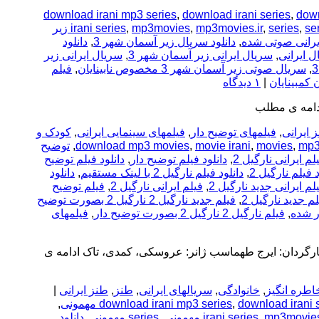
download irani mp3 series
,
download irani series
,
down
,
series
,
mp3movies.ir
,
mp3movies
,
irani series
series irani زیر
ایرانی صوتی شده
,
دانلود سریال زیر آسمان شهر 3
,
دانلود
ل ایرانی
,
سریال ایرانی زیر آسمان شهر 3
,
سریال ایرانی زیر
,
سریال صوتی زیر آسمان شهر 3 مخصوص نابینایان
,
فیلم
ن کمبینایان
|
۱ دیدگاه
 ایرانی
,
فیلمهای توضیح دار
,
فیلمهای سینمایی ایرانی
,
کودک و
mp3
,
movies
,
movie irani
,
download mp3 movies
,
توضیح
لم ایرانی نارگیل 2
,
دانلود فیلم توضیح دار
,
دانلود فیلم توضیح
د فیلم نارگیل 2
,
دانلود فیلم نارگیل 2 با لینک مستقیم
,
دانلود
لم ایرانی جدید نارگیل 2
,
فیلم ایرانی نارگیل 2
,
فیلم توضیح
م جدید نارگیل 2
,
فیلم جدید نارگیل 2 نارگیل 2 بصورت توضیح
,
فیلم نارگیل 2 نارگیل 2 بصورت توضیح دار
,
فیلمهای
ارگردان: ایرج طهماسب ژانر: عروسکی، کمدی، تاک ادامه ی
اطره انگیز
,
خانوادگی
,
سریالهای ایرانی
,
طنز
,
طنز ایرانی
|
,
download irani mp3 series
,
download irani 
mp3movie
,
irani series
,
series مهمونی
,
دانلود
,