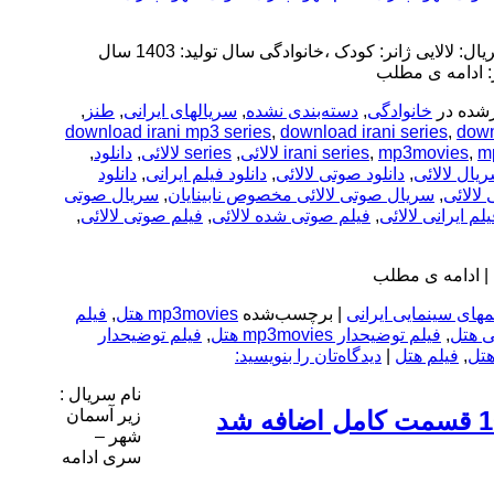
نام سریال: لالایی ژانر: کودک ،خانوادگی سال تولید: 1403 سال
: ادامه ی مطلب
شده در
خانوادگی
,
دسته‌بندی نشده
,
سریالهای ایرانی
,
طنز
,
download irani mp3 series
,
download irani series
,
down
m
,
mp3movies
,
irani series
,
series لالائی
,
دانلود
,
ریال لالائی
,
دانلود صوتی لالائی
,
دانلود فیلم ایرانی
,
دانلود
لالائی
,
سریال صوتی لالائی مخصوص نابینایان
,
سریال صوتی
یلم ایرانی لالائی
,
فیلم صوتی شده لالائی
,
فیلم صوتی لالائی
,
 | ادامه ی مطلب
مهای سینمایی ایرانی
|
برچسب‌شده
mp3movies هتل
,
فیلم
نی هتل
,
فیلم توضیحدار mp3movies هتل
,
فیلم توضیحدار
هتل
,
فیلم هتل
|
دیدگاه‌تان را بنویسید:
نام سریال :
زیر آسمان
شهر –
سری ادامه