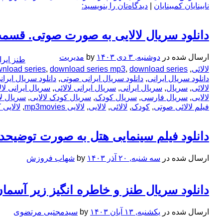
نابینایان کمبینایان
|
دیدگاه‌تان را بنویسید:
دانلود سریال لالایی به صورت صوتی. قس
ارسال شده در
دوشنبه, ۳ دی ۱۴۰۳
by
مدیریت
طنز ایرا
لالائی
,
download series لالائی
,
download series mp3
,
nload series
دانلود سریال ایرانی
,
دانلود سریال ایرانی صوتی
,
دانلود سریال ایر
لالائی
,
سریال
,
سریال ایرانی
,
سریال ایرانی لالائی
,
سریال ایرانی ل
لالایی
,
سریال فارسی
,
سریال کودک
,
سریال کودک لالایی
,
سریال لال
فیلم لالائی صوتی
,
کودک
,
لالائی
,
لالایی
,
لالایی mp3movies
,
لالایی
دانلود فیلم سینمایی هتل به صورت توضیحدا
ارسال شده در
سه شنبه, ۲۰ آذر ۱۴۰۳
by
شهاب فروزش
دانلود سریال طنز و خاطره انگیز زیر آسمان شهر فصل
ارسال شده در
یکشنبه, ۱۳ آبان ۱۴۰۳
by
سیدمجتبی مرتضوی