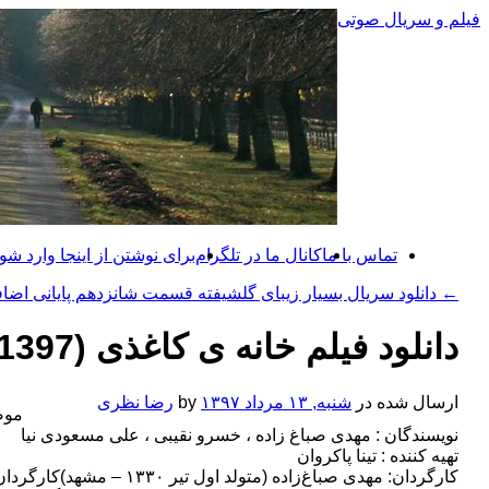
رفتن
فیلم و سریال صوتی
به
نوشته‌ها
تماس با ما
کانال ما در تلگرام
برای نوشتن از اینجا وارد شوی
←
دانلود سریال بسیار زیبای گلشیفته قسمت شانزدهم پایانی اضا
دانلود فیلم خانه ی کاغذی (1397)
ارسال شده در
شنبه, ۱۳ مرداد ۱۳۹۷
by
رضا نظری
موض
نویسندگان : مهدی صباغ زاده ، خسرو نقیبی ، علی مسعودی نیا
تهیه کننده : تینا پاکروان
کارگردان: مهدی صباغ‌زاد