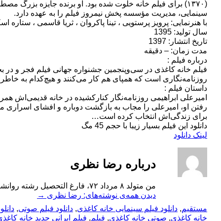
سینمایی، مدیریت مؤسسه پخش نیمروز فیلم را به عهده دارد.
با هنرنمایی: پرویز پرستویی ، تینا پاکروان ، ثریا قاسمی ، ستاره
سال تولید: 1395
تاریخ انتشار: 1397
مدت زمان: – دقیقه
درباره فیلم :
فیلم خانه کاغذی در سی‌وپنجمین جشنواره جهانی فیلم فجر و در بخش 
روزنامه‌نگاری است که همپای هم کار می‌کنند و هیچ‌کدام به خاطر د
داستان فیلم :
امیرعلی ابراهیمی روزنامه‌نگار کنارکشیده در خانه‌ قدیمی‌اش همر
رفتن او، امیرعلی را مجاب به بازگشت دوباره و افشای اسراری می
برای زندگی‌اش انتخاب کرده است…
دانلود این فیلم بسیار زیبا با حجم 45 مگ
لینک دانلود
درباره رضا نظری
من متولد ۸ مرداد ۷۲، فارغ التحصیل رشته روانشناسی از دانشگاه آزاد ساری. راه ارتباطی، آیدی اسکایپ: reza.nazari911
دیدن همه‌ی نوشته‌های: رضا نظری
→
مستقیم
,
دانلود فیلم سینمایی خانه کاغذی
,
دانلود فیلم صوتی
,
دانلو
خانه کاغذی
,
صوتی خانه کاغذی
,
فیلم
,
فیلم ایرانی جدید خانه کاغذ