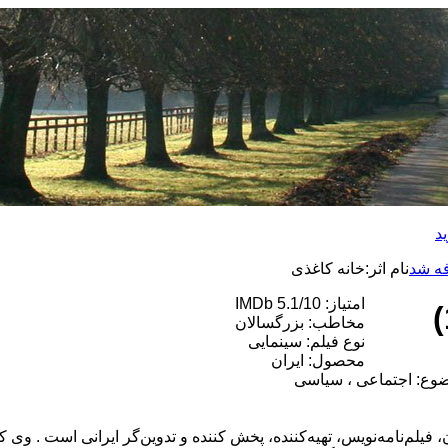
د
فه شد
نام اثر:خانه کاغذی
امتیاز: IMDb 5.1/10
مخاطب: بزرگسالان
نوع فیلم: سینمایی
محصول:
ایران
وع: اجتماعی ، سیاسی
ه (متولد اول تیر ۱۳۳۰ – مشهد)کارگردان، فیلم‌نامه‌نویس، تهیه‌کننده، پخش کننده و تدوین‌گر