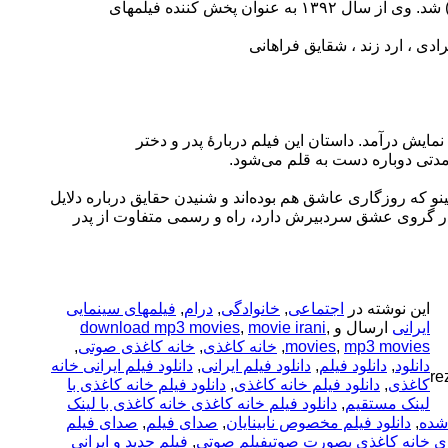
(۱۳۷۰) برای فیلم خانه خلوت شده بود. او برنده جایزه بزرگ مصطفی عقاد برای کارگردانی فیلم راه بهشت از جشنواره فیلم فجر (۱۳۹۱) شد. وی از سال ۱۳۹۲ به عنوان پخش کننده فیلمهای
دی ، ارد زند ، شقایق فراهانی
ایش درآمد. داستان این فیلم دربارهٔ پدر و دختر
ز مدتی دوباره دست به قلم می‌شود.
و که روزگاری عاشق هم بوده‌اند و شنیدن حقایق درباره‌ دلایل
ل در گروی عشق سردبیرش دارد، راه و رسمی متفاوت از پدر
این نوشته در
اجتماعی
,
خانوادگی
,
درام
,
فیلمهای سینمایی
ایرانی
ارسال و
,
movie irani
,
download mp3 movies
mp3 movies
,
movies
,
خانه کاغذی
,
خانه کاغذی صوتی
,
دانلود
,
دانلود فیلم
,
دانلود فیلم ایرانی
,
دانلود فیلم ایرانی خانه
کاغذی
,
دانلود فیلم خانه کاغذی
,
دانلود فیلم خانه کاغذی با
لینک مستقیم
,
دانلود فیلم خانه کاغذی خانه کاغذی با لینک
 شده
,
دانلود فیلم مخصوص نابینایان
,
صدای فیلم
,
صدای فیلم
ذی خانه کاغذی بصورت صوتیفیلم صوتی
,
فیلم جدید و ایرانی