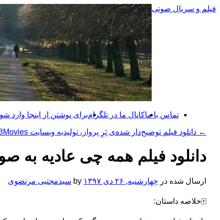
رفتن
فیلم و سریال صوتی
به
نوشته‌ها
تماس با ما
کانال ما در تلگرام
برای نوشتن از اینجا وارد شوی
←
دانلود فیلم توضیح‌دار شده‌ی پَرِ پرواز، تولیدیه وبسایت mp3Movies
دانلود فیلم همه چی عادیه به 
ارسال شده در
چهارشنبه, ۲۶ دی ۱۳۹۷
by
سیدمجتبی مرتضوی
🀄️خلاصه
داستان: