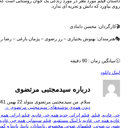
داستان فیلم مورد نظر در مورد زندگی یک جوان روستایی است که در 
روی بیاورد که دانش و تجربه ای ندارد.
🎬کارگردان: محسن دامادی
🎭هنرمندان: بهنوش بختیاری – رز رضوی – پژمان بازغی – رضا رو
🕥میانگین زمان : 90 دقیقه
لینک دانلود
درباره سیدمجتبی مرتضوی
سلام. من سیدمجتبی مرتضوی متولد 22 بهمن 1361، خوشحالم در خدمت شما هستم.
دیدن همه‌ی نوشته‌های: سیدمجتبی مرتضوی
→
چی عادیه
,
فیلم
,
فیلم ایرانی جدید همه چی عادیه
,
فیلم ایرانی همه
عادیه همه چی عادیه با لینک مستقیم
,
فیلم سینمایی همه چی عادیه
بصورت صوتی
,
فیلمهای صوتی مخصوص نابینایان
,
نابینا
,
نابینا و کمب