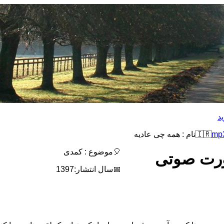
د
🇮🇷نام : همه چی عادیه
🎈موضوع : کمدی
صورت صوتی
📅سال انتشار:1397